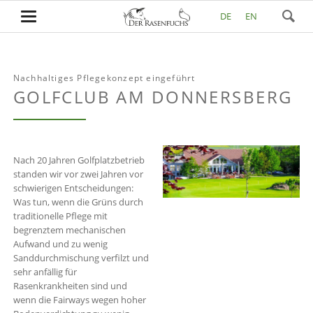
DE
EN
Nachhaltiges Pflegekonzept eingeführt
GOLFCLUB AM DONNERSBERG
Nach 20 Jahren Golfplatzbetrieb
standen wir vor zwei Jahren vor
schwierigen Entscheidungen:
Was tun, wenn die Grüns durch
traditionelle Pflege mit
begrenztem mechanischen
Aufwand und zu wenig
Sanddurchmischung verfilzt und
sehr anfällig für
Rasenkrankheiten sind und
wenn die Fairways wegen hoher