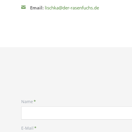
Email:
lischka@der-rasenfuchs.de
Pflichtfeld
Name
*
Pflichtfeld
E-Mail
*